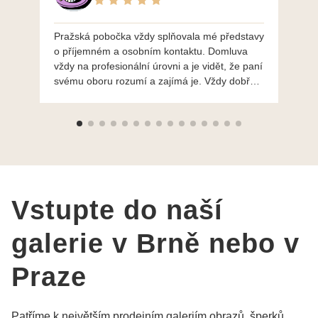
Pražská pobočka vždy splňovala mé představy
Po
o příjemném a osobním kontaktu. Domluva
mo
vždy na profesionální úrovni a je vidět, že paní
ná
svému oboru rozumí a zajímá je. Vždy dobře a
do
ochotně poradily a šperky mi dělají jen radost.
Moc děkuji a doporučuji se obrátit s radou i při
výběru, jak už bylo napsáno - na požádání
Vám šperky z Brna dorazí i do Prahy. Super !!!
pí Papoušková
Vstupte do naší
galerie v Brně nebo v
Praze
Patříme k největším prodejním galeriím obrazů, šperků,