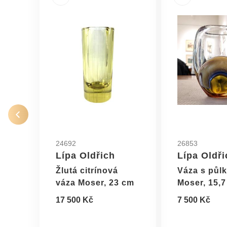
24692
26853
Lípa Oldřich
Lípa Oldři
Žlutá citrínová
Váza s půl
váza Moser, 23 cm
Moser, 15,
17 500 Kč
7 500 Kč