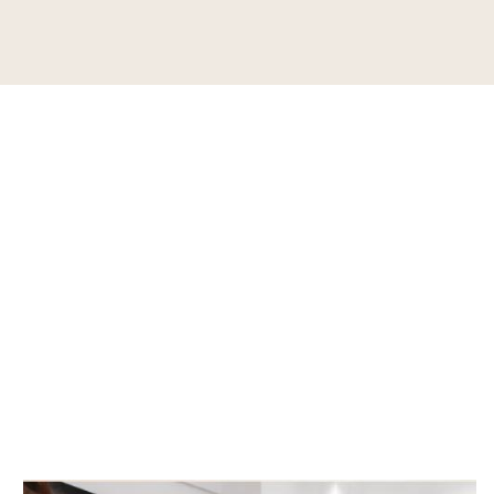
dík...