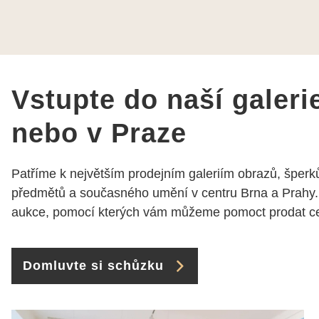
rozumí a zajímá je. Vždy
dobře a ochotně poradily a
šperky mi dělají jen radost.
Moc děkuji a doporučuji se
obrátit s radou i při výběru,
jak už bylo napsáno - na
Vstupte do naší galeri
požádání Vám šperky z
Brna dorazí i do Prahy.
nebo v Praze
Super !!! pí Papoušková
Patříme k největším prodejním galeriím obrazů, šperků
předmětů a současného umění v centru Brna a Prahy.
aukce, pomocí kterých vám můžeme pomoct prodat cen
Domluvte si schůzku