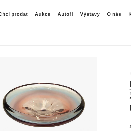
Chci prodat
Aukce
Autoři
Výstavy
O nás
K