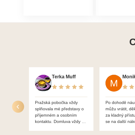
C
Terka Muff
Pražská pobočka vždy
Po dohodě náu
splňovala mé představy o
můžu vrátit, dě
příjemném a osobním
za kladný příst
kontaktu. Domluva vždy na
se na další ná
profesionální úrovni a je
bylo vše bezp
vidět, že paní svému oboru
takže doporučuj