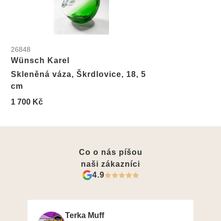
26848
Wünsch Karel
Skleněná váza, Škrdlovice, 18, 5
cm
1 700 Kč
Co o nás píšou
naši zákazníci
4.9
Terka Muff