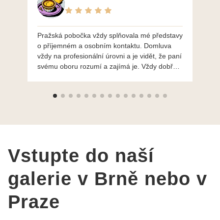
Pražská pobočka vždy splňovala mé představy
Po
o příjemném a osobním kontaktu. Domluva
mo
vždy na profesionální úrovni a je vidět, že paní
ná
svému oboru rozumí a zajímá je. Vždy dobře a
do
ochotně poradily a šperky mi dělají jen radost.
Moc děkuji a doporučuji se obrátit s radou i při
výběru, jak už bylo napsáno - na požádání
Vám šperky z Brna dorazí i do Prahy. Super !!!
pí Papoušková
Vstupte do naší
galerie v Brně nebo v
Praze