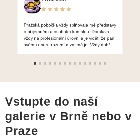
Pražská pobočka vždy splňovala mé představy
Po
o příjemném a osobním kontaktu. Domluva
mo
vždy na profesionální úrovni a je vidět, že paní
ná
svému oboru rozumí a zajímá je. Vždy dobře a
do
ochotně poradily a šperky mi dělají jen radost.
Moc děkuji a doporučuji se obrátit s radou i při
výběru, jak už bylo napsáno - na požádání
Vám šperky z Brna dorazí i do Prahy. Super !!!
pí Papoušková
Vstupte do naší
galerie v Brně nebo v
Praze