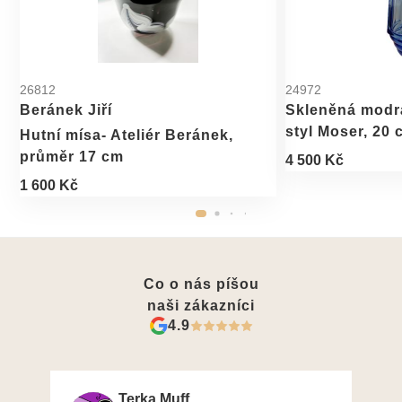
26812
24972
Beránek Jiří
Skleněná modrá
styl Moser, 20 
Hutní mísa- Ateliér Beránek,
průměr 17 cm
4 500 Kč
1 600 Kč
Co o nás píšou
naši zákazníci
4.9
Terka Muff