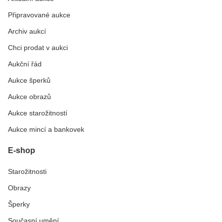
Připravované aukce
Archiv aukcí
Chci prodat v aukci
Aukční řád
Aukce šperků
Aukce obrazů
Aukce starožitností
Aukce mincí a bankovek
E-shop
Starožitnosti
Obrazy
Šperky
Současní umění