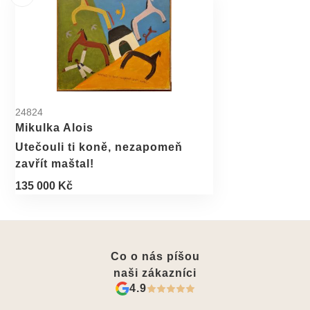
24824
Mikulka Alois
Utečouli ti koně, nezapomeň
zavřít maštal!
135 000 Kč
Co o nás píšou
naši zákazníci
4.9