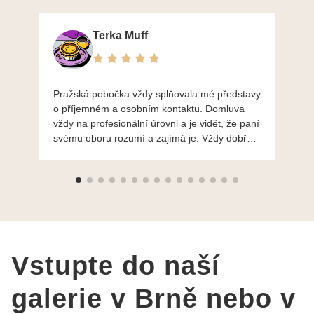
Terka Muff
Pražská pobočka vždy splňovala mé představy
Po
o příjemném a osobním kontaktu. Domluva
mo
vždy na profesionální úrovni a je vidět, že paní
ná
svému oboru rozumí a zajímá je. Vždy dobře a
do
ochotně poradily a šperky mi dělají jen radost.
Moc děkuji a doporučuji se obrátit s radou i při
výběru, jak už bylo napsáno - na požádání
Vám šperky z Brna dorazí i do Prahy. Super !!!
pí Papoušková
Vstupte do naší
galerie v Brně nebo v