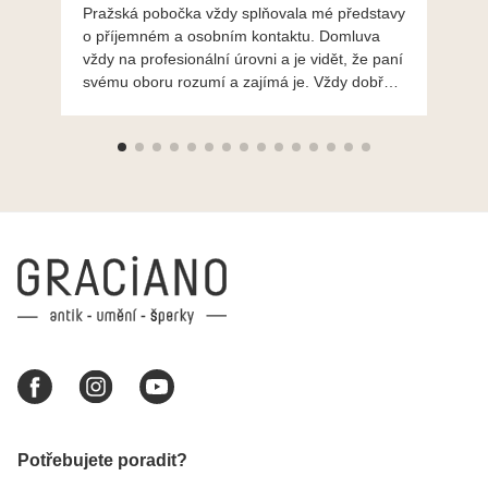
Pražská pobočka vždy splňovala mé představy
Po
o příjemném a osobním kontaktu. Domluva
mo
vždy na profesionální úrovni a je vidět, že paní
ná
svému oboru rozumí a zajímá je. Vždy dobře a
do
ochotně poradily a šperky mi dělají jen radost.
Moc děkuji a doporučuji se obrátit s radou i při
výběru, jak už bylo napsáno - na požádání
Vám šperky z Brna dorazí i do Prahy. Super !!!
pí Papoušková
Potřebujete poradit?