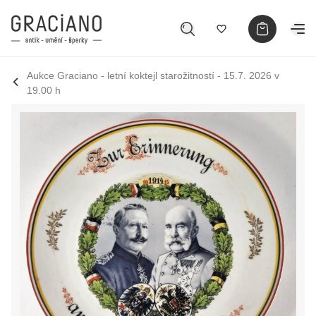
Aukce Graciano - letní koktejl starožitností - 15.7. 2026 v
19.00 h