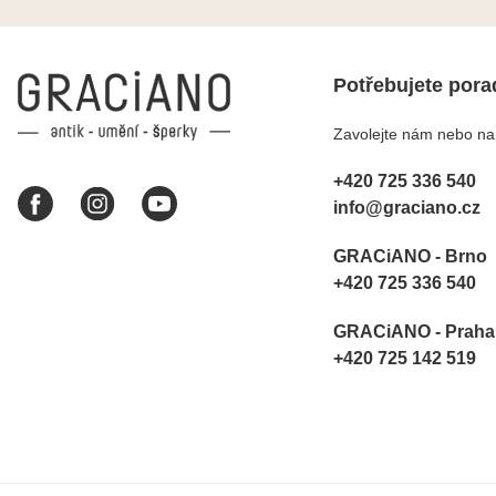
šperky mi dělají jen radost.
Moc děkuji a doporučuji se
obrátit s radou i při výběru,
jak už bylo napsáno - na
Potřebujete pora
požádání Vám šperky z
Brna dorazí i do Prahy.
Zavolejte nám nebo nap
Super !!! pí Papoušková
+420 725 336 540
info@graciano.cz
GRACiANO - Brno
+420 725 336 540
GRACiANO - Praha
+420 725 142 519