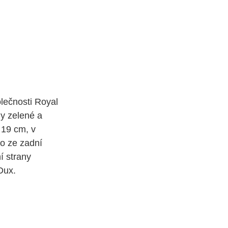
lečnosti Royal
y zelené a
 19 cm, v
o ze zadní
í strany
Dux.