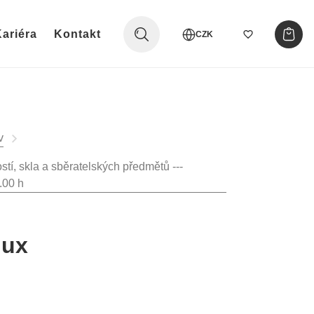
ariéra
Kontakt
CZK
v
stí, skla a sběratelských předmětů ---
.00 h
dux