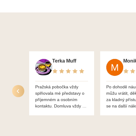
Terka Muff
Pražská pobočka vždy
Po dohodě náu
splňovala mé představy o
můžu vrátit, dě
příjemném a osobním
za kladný příst
kontaktu. Domluva vždy na
se na další ná
profesionální úrovni a je
bylo vše bezp
vidět, že paní svému oboru
takže doporučuj
rozumí a zajímá je. Vždy
dobře a ochotně poradily a