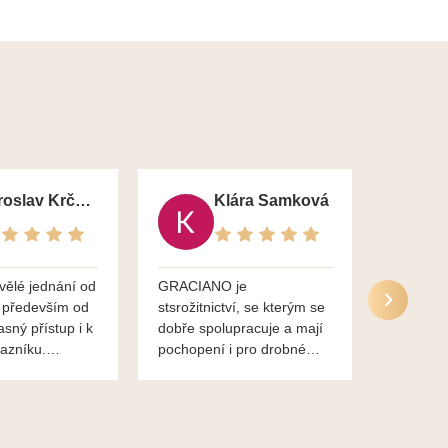
Jaroslav Krčma
Klára Samková
vělé jednání od
GRACIANO je
Služby g
 především od
stsrožitnictví, se kterým se
jsou po 
asný přístup i k
dobře spolupracuje a mají
nadstand
azníku.
pochopení i pro drobné
ěkuje,
chaotické jednání svvých
lavsa
klientů za což jim patří
dík...