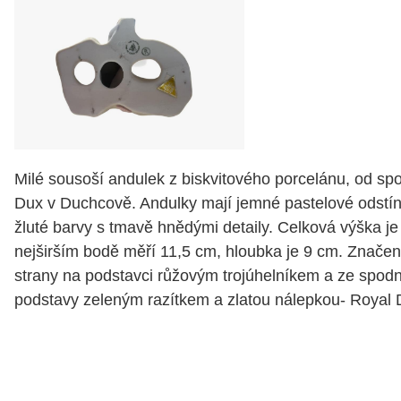
Milé sousoší andulek z biskvitového porcelánu, od spo
Dux v Duchcově. Andulky mají jemné pastelové odstín
žluté barvy s tmavě hnědými detaily. Celková výška je
nejširším bodě měří 11,5 cm, hloubka je 9 cm. Značen
strany na podstavci růžovým trojúhelníkem a ze spodn
podstavy zeleným razítkem a zlatou nálepkou- Royal 