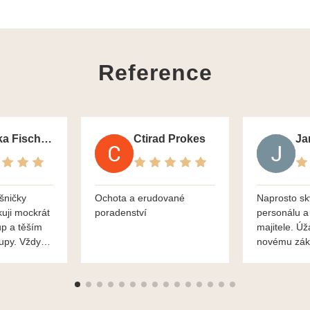
Reference
Monika Fischerova
Ctirad Prokes
šničky
Ochota a erudované
Naprosto sk
kuji mockrát
poradenství
personálu a
up a těším
majitele. Úž
kupy. Vždy
novému zák
roblémové
Mnohokrát d
i
František H