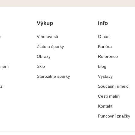
Výkup
Info
i
V hotovosti
O nás
Zlato a šperky
Kariéra
Obrazy
Reference
mění
Sklo
Blog
Starožitné šperky
Výstavy
ží
Současní umělci
Čeští malíři
Kontakt
Puncovní značky