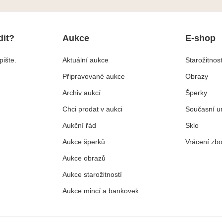
dit?
Aukce
E-shop
ište.
Aktuální aukce
Starožitnost
Připravované aukce
Obrazy
Archiv aukcí
Šperky
Chci prodat v aukci
Současní u
Aukční řád
Sklo
Aukce šperků
Vrácení zbo
Aukce obrazů
Aukce starožitností
Aukce mincí a bankovek