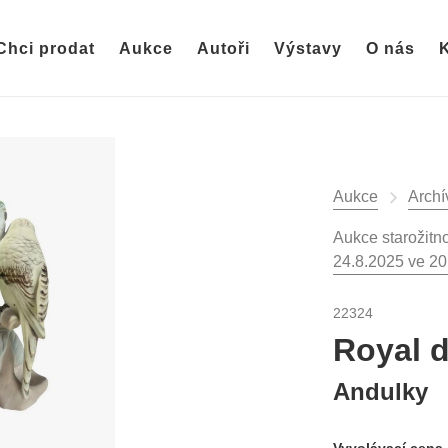
Chci prodat
Aukce
Autoři
Výstavy
O nás
K
Aukce
Archí
Aukce starožitno
24.8.2025 ve 20
22324
Royal 
Andulky