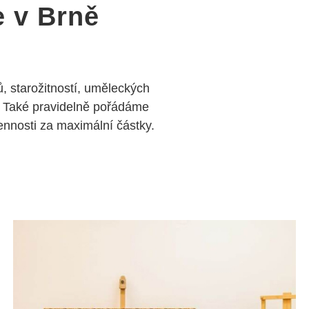
e v Brně
, starožitností, uměleckých
 Také pravidelně pořádáme
nosti za maximální částky.