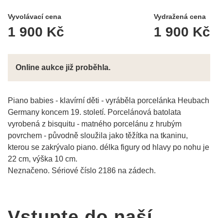
Vyvolávací cena
Vydražená cena
1 900 Kč
1 900 Kč
Online aukce již proběhla.
Piano babies - klavírní děti - vyráběla porcelánka Heubach
Germany koncem 19. století. Porcelánová batolata
vyrobená z bisquitu - matného porcelánu z hrubým
povrchem - původně sloužila jako těžítka na tkaninu,
kterou se zakrývalo piano. délka figury od hlavy po nohu je
22 cm, výška 10 cm.
Neznačeno. Sériové číslo 2186 na zádech.
Vstupte do naší