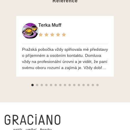
Reference
Terka Muff
Pražská pobočka vždy splňovala mé představy
Po
o příjemném a osobním kontaktu. Domluva
mo
vždy na profesionální úrovni a je vidět, že paní
ná
svému oboru rozumí a zajímá je. Vždy dobře a
do
ochotně poradily a šperky mi dělají jen radost.
Moc děkuji a doporučuji se obrátit s radou i při
výběru, jak už bylo napsáno - na požádání
Vám šperky z Brna dorazí i do Prahy. Super !!!
pí Papoušková