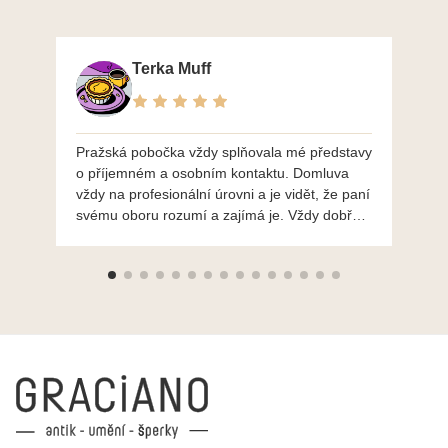
Terka Muff
Pražská pobočka vždy splňovala mé představy
Po
o příjemném a osobním kontaktu. Domluva
mo
vždy na profesionální úrovni a je vidět, že paní
ná
svému oboru rozumí a zajímá je. Vždy dobře a
do
ochotně poradily a šperky mi dělají jen radost.
Moc děkuji a doporučuji se obrátit s radou i při
výběru, jak už bylo napsáno - na požádání
Vám šperky z Brna dorazí i do Prahy. Super !!!
pí Papoušková