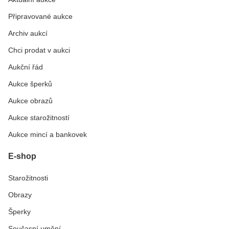
Připravované aukce
Archiv aukcí
Chci prodat v aukci
Aukční řád
Aukce šperků
Aukce obrazů
Aukce starožitností
Aukce mincí a bankovek
E-shop
Starožitnosti
Obrazy
Šperky
Současní umění