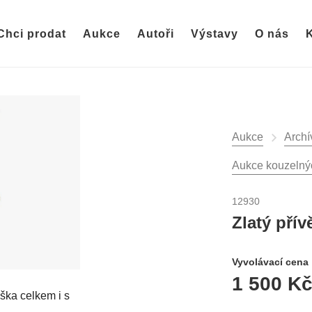
Chci prodat
Aukce
Autoři
Výstavy
O nás
K
Aukce
Archí
Aukce kouzelnýc
12930
Zlatý přív
Vyvolávací cena
1 500 K
ýška celkem i s