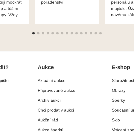
kuji mockrát
poradenství
personálu a
up a těším
majitele. Úž
kupy. Vždy
novému zák
roblémové
Mnohokrát d
i
František H
dit?
Aukce
E-shop
ište.
Aktuální aukce
Starožitnost
Připravované aukce
Obrazy
Archiv aukcí
Šperky
Chci prodat v aukci
Současní u
Aukční řád
Sklo
Aukce šperků
Vrácení zbo