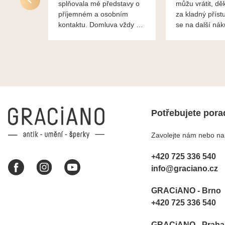
splňovala mé představy o
můžu vrátit, dě
příjemném a osobním
za kladný příst
kontaktu. Domluva vždy na
se na další ná
profesionální úrovni a je
bylo vše bezp
vidět, že paní svému oboru
takže doporučuj
rozumí a zajímá je. Vždy
dobře a ochotně poradily a
šperky mi dělají jen radost.
Moc děkuji a doporučuji se
obrátit s radou i při výběru,
jak už bylo napsáno - na
Potřebujete pora
požádání Vám šperky z
Brna dorazí i do Prahy.
Zavolejte nám nebo nap
Super !!! pí Papoušková
+420 725 336 540
info@graciano.cz
GRACiANO - Brno
+420 725 336 540
GRACiANO - Praha