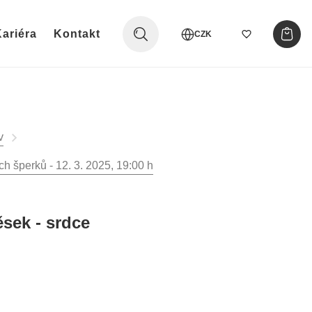
ariéra
Kontakt
CZK
v
h šperků - 12. 3. 2025, 19:00 h
ěsek - srdce
č