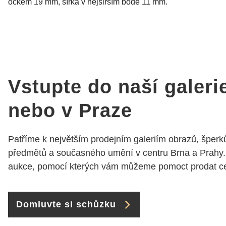
očkem 19 mm, šířka v
nejširším bodě 11 mm.
Vstupte do naší galeri
nebo v Praze
Patříme k největším prodejním galeriím obrazů, šperků
předmětů a současného umění v centru Brna a Prahy.
aukce, pomocí kterých vám můžeme pomoct prodat cen
Domluvte si schůzku