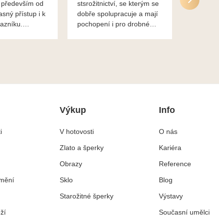
 především od
stsrožitnictví, se kterým se
jsou po 
asný přístup i k
dobře spolupracuje a mají
nadstand
azníku.
pochopení i pro drobné
ěkuje,
chaotické jednání svvých
lavsa
klientů za což jim patří
dík...
Výkup
Info
i
V hotovosti
O nás
Zlato a šperky
Kariéra
Obrazy
Reference
mění
Sklo
Blog
Starožitné šperky
Výstavy
ží
Současní umělci