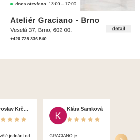
dnes otevřeno
13:00 – 17:00
Ateliér Graciano - Brno
detail
Veselá 37, Brno, 602 00.
+420 725 336 540
Jaroslav Krčma
Klára Samková
vělé jednání od
GRACIANO je
Služby g