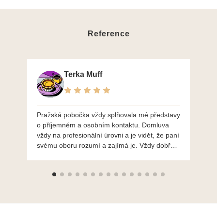
Reference
Terka Muff
Pražská pobočka vždy splňovala mé představy
Po
o příjemném a osobním kontaktu. Domluva
mo
vždy na profesionální úrovni a je vidět, že paní
ná
svému oboru rozumí a zajímá je. Vždy dobře a
do
ochotně poradily a šperky mi dělají jen radost.
Moc děkuji a doporučuji se obrátit s radou i při
výběru, jak už bylo napsáno - na požádání
Vám šperky z Brna dorazí i do Prahy. Super !!!
pí Papoušková