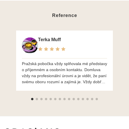
Reference
Terka Muff
Pražská pobočka vždy splňovala mé představy
Po
o příjemném a osobním kontaktu. Domluva
mo
vždy na profesionální úrovni a je vidět, že paní
ná
svému oboru rozumí a zajímá je. Vždy dobře a
do
ochotně poradily a šperky mi dělají jen radost.
Moc děkuji a doporučuji se obrátit s radou i při
výběru, jak už bylo napsáno - na požádání
Vám šperky z Brna dorazí i do Prahy. Super !!!
pí Papoušková