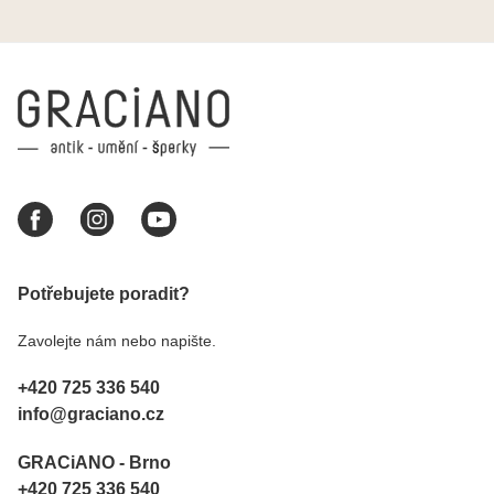
Vám šperky z Brna dorazí i do Prahy. Super !!!
pí Papoušková
Potřebujete poradit?
Zavolejte nám nebo napište.
+420 725 336 540
info@graciano.cz
GRACiANO - Brno
+420 725 336 540