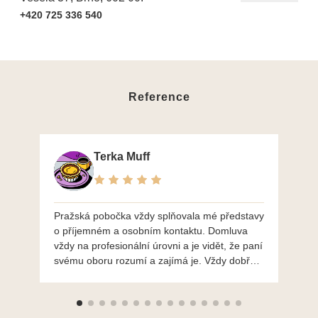
+420 725 336 540
Reference
Terka Muff
Pražská pobočka vždy splňovala mé představy
Po
o příjemném a osobním kontaktu. Domluva
mo
vždy na profesionální úrovni a je vidět, že paní
ná
svému oboru rozumí a zajímá je. Vždy dobře a
do
ochotně poradily a šperky mi dělají jen radost.
Moc děkuji a doporučuji se obrátit s radou i při
výběru, jak už bylo napsáno - na požádání