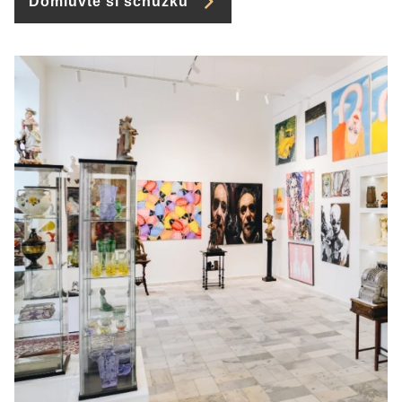
Domluvte si schůzku