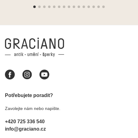
Moc děkuji a doporučuji se obrátit s radou i při
výběru, jak už bylo napsáno - na požádání
Vám šperky z Brna dorazí i do Prahy. Super !!!
pí Papoušková
Potřebujete poradit?
Zavolejte nám nebo napište.
+420 725 336 540
info@graciano.cz