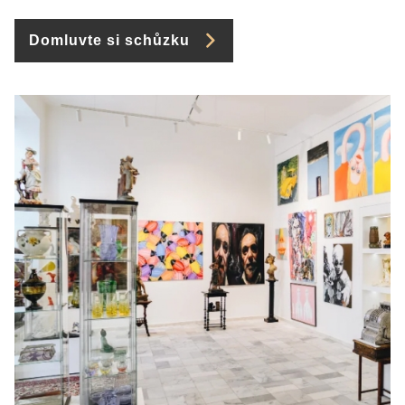
Domluvte si schůzku