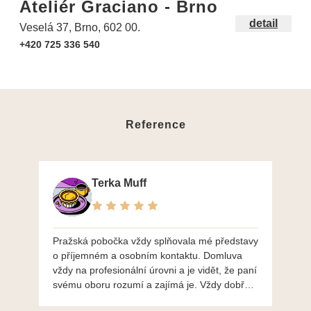
Ateliér Graciano - Brno
detail
Veselá 37, Brno, 602 00.
+420 725 336 540
Reference
Terka Muff
Pražská pobočka vždy splňovala mé představy
Po
o příjemném a osobním kontaktu. Domluva
mo
vždy na profesionální úrovni a je vidět, že paní
ná
svému oboru rozumí a zajímá je. Vždy dobře a
do
ochotně poradily a šperky mi dělají jen radost.