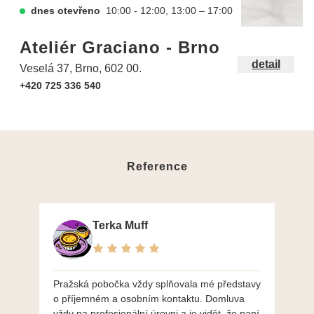
dnes otevřeno
10:00 - 12:00, 13:00 – 17:00
Ateliér Graciano - Brno
detail
Veselá 37, Brno, 602 00.
+420 725 336 540
Reference
Terka Muff
Pražská pobočka vždy splňovala mé představy
Po
o příjemném a osobním kontaktu. Domluva
mo
vždy na profesionální úrovni a je vidět, že paní
ná