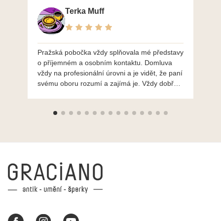
Terka Muff
Pražská pobočka vždy splňovala mé představy
Po
o příjemném a osobním kontaktu. Domluva
mo
vždy na profesionální úrovni a je vidět, že paní
ná
svému oboru rozumí a zajímá je. Vždy dobře a
do
ochotně poradily a šperky mi dělají jen radost.
Moc děkuji a doporučuji se obrátit s radou i při
výběru, jak už bylo napsáno - na požádání
Vám šperky z Brna dorazí i do Prahy. Super !!!
pí Papoušková