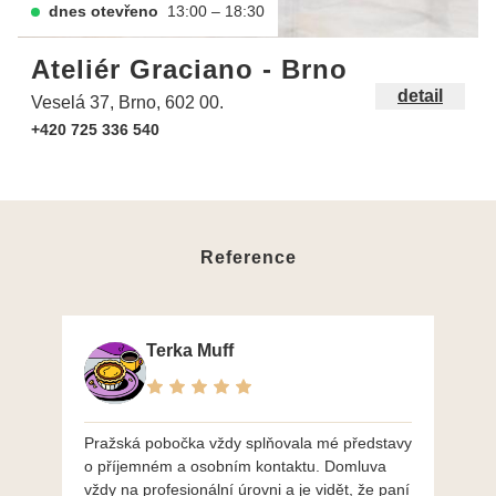
dnes otevřeno
13:00 – 18:30
Ateliér Graciano - Brno
detail
Veselá 37, Brno, 602 00.
+420 725 336 540
Reference
Terka Muff
Pražská pobočka vždy splňovala mé představy
Po
o příjemném a osobním kontaktu. Domluva
mo
vždy na profesionální úrovni a je vidět, že paní
ná