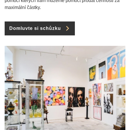
pomocí kterých vám můžeme pomoct prodat cennosti za
maximální částky.
Domluvte si schůzku