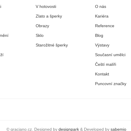
i
V hotovosti
O nás
Zlato a šperky
Kariéra
Obrazy
Reference
mění
Sklo
Blog
Starožitné šperky
Výstavy
ží
Současní umělci
Čeští malíři
Kontakt
Puncovní značky
© graciano.cz. Designed by
designpark
& Developed by
sabemio