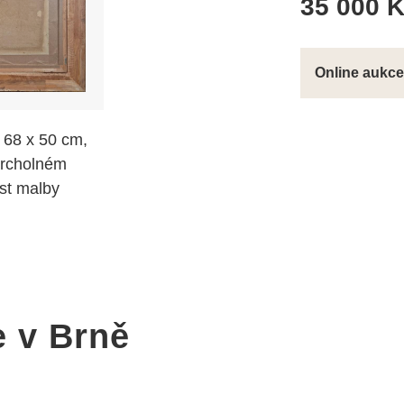
35 000 
Online aukce 
 68 x 50 cm,
vrcholném
ost malby
e v Brně