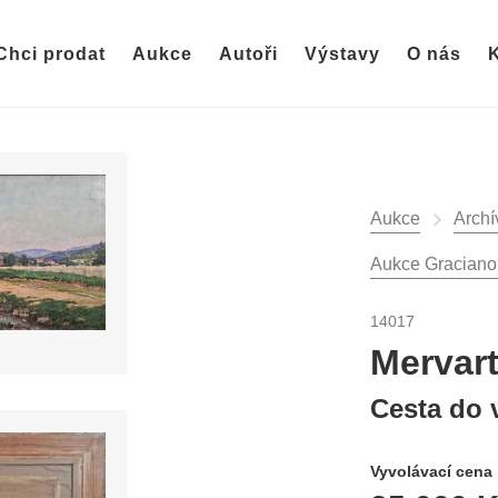
Chci prodat
Aukce
Autoři
Výstavy
O nás
K
Aukce
Archí
Aukce Graciano -
14017
Mervar
Cesta do 
Vyvolávací cena