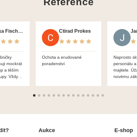
Reference
Monika Fischerova
Ctirad Prokes
šničky
Ochota a erudované
Naprosto sk
kuji mockrát
poradenství
personálu a
up a těším
majitele. Úž
kupy. Vždy
novému zák
roblémové
Mnohokrát d
i
František H
dit?
Aukce
E-shop