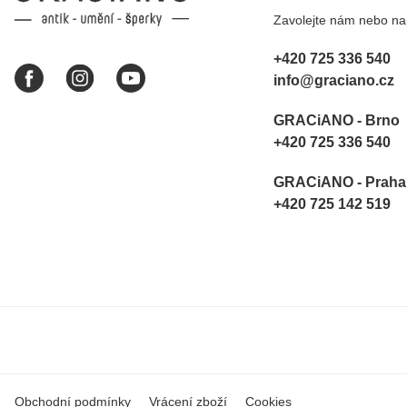
Brna dorazí i do Prahy.
Zavolejte nám nebo nap
Super !!! pí Papoušková
+420 725 336 540
info@graciano.cz
GRACiANO - Brno
+420 725 336 540
GRACiANO - Praha
+420 725 142 519
Obchodní podmínky
Vrácení zboží
Cookies