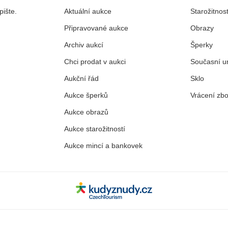
ište.
Aktuální aukce
Starožitnost
Připravované aukce
Obrazy
Archiv aukcí
Šperky
Chci prodat v aukci
Současní u
Aukční řád
Sklo
Aukce šperků
Vrácení zbo
Aukce obrazů
Aukce starožitností
Aukce mincí a bankovek