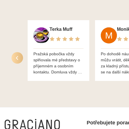
Terka Muff
Pražská pobočka vždy
Po dohodě náu
splňovala mé představy o
můžu vrátit, dě
příjemném a osobním
za kladný příst
kontaktu. Domluva vždy na
se na další ná
profesionální úrovni a je
bylo vše bezp
vidět, že paní svému oboru
takže doporučuj
rozumí a zajímá je. Vždy
dobře a ochotně poradily a
šperky mi dělají jen radost.
Moc děkuji a doporučuji se
obrátit s radou i při výběru,
jak už bylo napsáno - na
Potřebujete pora
požádání Vám šperky z