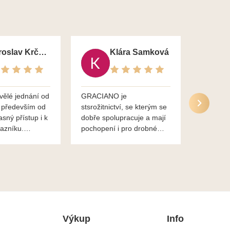
Jaroslav Krčma
Klára Samková
vělé jednání od
GRACIANO je
Služby g
 především od
stsrožitnictví, se kterým se
jsou po 
asný přístup i k
dobře spolupracuje a mají
nadstand
azníku.
pochopení i pro drobné
ěkuje,
chaotické jednání svvých
lavsa
klientů za což jim patří
dík...
Výkup
Info