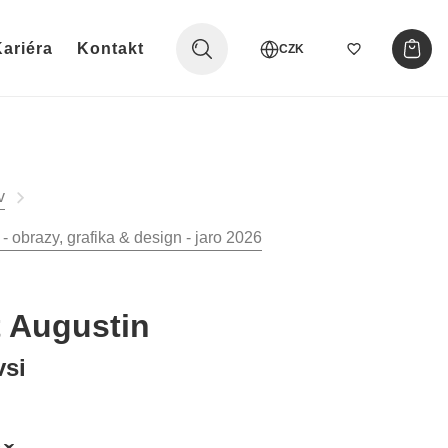
ariéra
Kontakt
CZK
v
 obrazy, grafika & design - jaro 2026
t Augustin
vsi