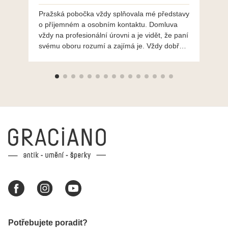
Pražská pobočka vždy splňovala mé představy
Po
o příjemném a osobním kontaktu. Domluva
mo
vždy na profesionální úrovni a je vidět, že paní
ná
svému oboru rozumí a zajímá je. Vždy dobře a
do
ochotně poradily a šperky mi dělají jen radost.
Moc děkuji a doporučuji se obrátit s radou i při
výběru, jak už bylo napsáno - na požádání
Vám šperky z Brna dorazí i do Prahy. Super !!!
pí Papoušková
Potřebujete poradit?