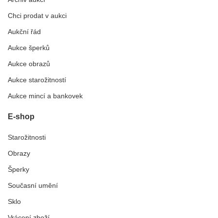
Chci prodat v aukci
Aukční řád
Aukce šperků
Aukce obrazů
Aukce starožitností
Aukce mincí a bankovek
E-shop
Starožitnosti
Obrazy
Šperky
Současní umění
Sklo
Vrácení zboží