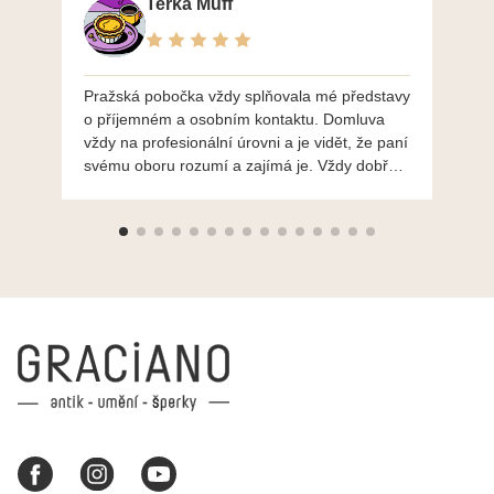
Terka Muff
Pražská pobočka vždy splňovala mé představy
Po
o příjemném a osobním kontaktu. Domluva
mo
vždy na profesionální úrovni a je vidět, že paní
ná
svému oboru rozumí a zajímá je. Vždy dobře a
do
ochotně poradily a šperky mi dělají jen radost.
Moc děkuji a doporučuji se obrátit s radou i při
výběru, jak už bylo napsáno - na požádání
Vám šperky z Brna dorazí i do Prahy. Super !!!
pí Papoušková