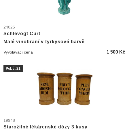
24025
Schlevogt Curt
Malé vinobraní v tyrkysové barvě
1 500 Kč
Vyvolávací cena
Pol. č. 21
19948
Starožitné lékárenské dózy 3 kusy