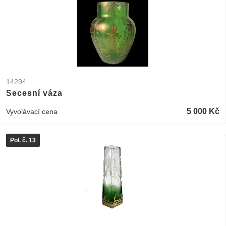
14294
Secesní váza
5 000 Kč
Vyvolávací cena
Pol. č. 13