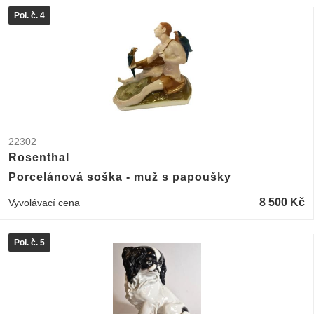
Pol. č. 4
22302
Rosenthal
Porcelánová soška - muž s papoušky
8 500 Kč
Vyvolávací cena
Pol. č. 5