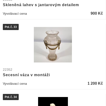
Skleněná lahev s jantarovým detailem
900 Kč
Vyvolávací cena
Pol. č. 33
22352
Secesní váza v montáži
1 200 Kč
Vyvolávací cena
Pol. č. 34