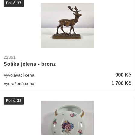
Pol. č. 37
22351
Soška jelena - bronz
900 Kč
Vyvolávací cena
1 700 Kč
Vydražená cena
Pol. č. 38