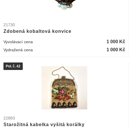
21730
Zdobená kobaltová konvice
1 000 Kč
Vyvolávací cena
1 000 Kč
Vydražená cena
Pol. č. 42
22883
Starožitná kabelka vyšitá korálky