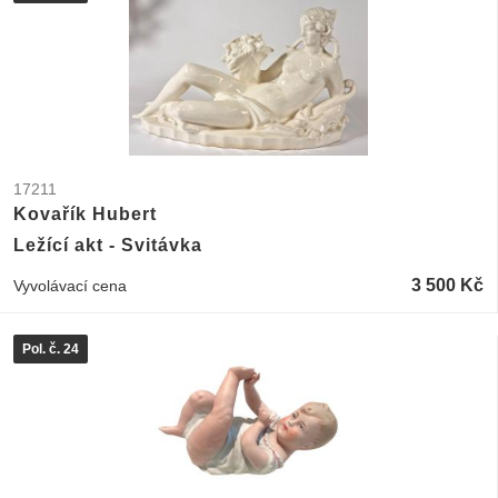
17211
Kovařík Hubert
Ležící akt - Svitávka
3 500 Kč
Vyvolávací cena
Pol. č. 24