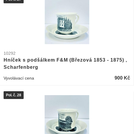
10292
Hníček s podšálkem F&M (Březová 1853 - 1875) ,
Scharfenberg
900 Kč
Vyvolávací cena
Pol. č. 28