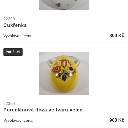
22359
Cukřenka
800 Kč
Vyvolávací cena
Pol. č. 39
22358
Porcelánová dóza ve tvaru vejce
900 Kč
Vyvolávací cena