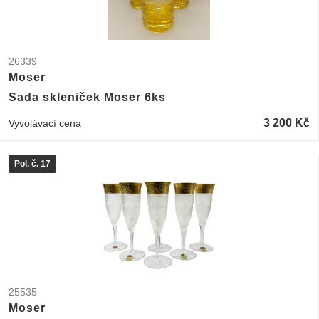
26339
Moser
Sada skleniček Moser 6ks
3 200 Kč
Vyvolávací cena
Pol. č. 17
25535
Moser