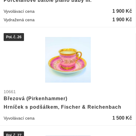
Porcelánové batole piano baby III.
1 900 Kč
Vyvolávací cena
1 900 Kč
Vydražená cena
Pol. č. 26
10661
Březová (Pirkenhammer)
Hrníček s podšálkem, Fischer & Reichenbach
1 500 Kč
Vyvolávací cena
Pol. č. 27