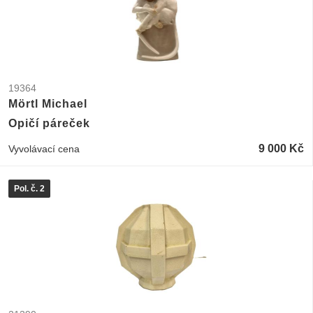
19364
Mörtl Michael
Opičí páreček
9 000 Kč
Vyvolávací cena
Pol. č. 2