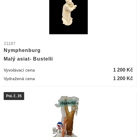
21187
Nymphenburg
Malý asiat- Bustelli
1 200 Kč
Vyvolávací cena
1 200 Kč
Vydražená cena
Pol. č. 35