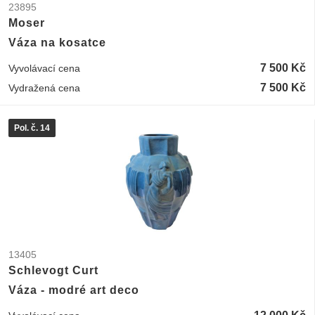
23895
Moser
Váza na kosatce
7 500 Kč
Vyvolávací cena
7 500 Kč
Vydražená cena
Pol. č. 14
13405
Schlevogt Curt
Váza - modré art deco