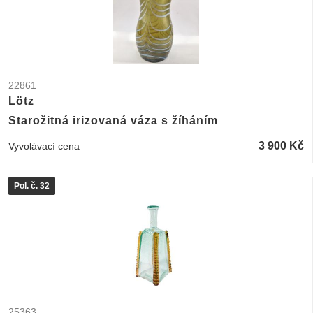
22861
Lötz
Starožitná irizovaná váza s žíháním
3 900 Kč
Vyvolávací cena
Pol. č. 32
25363