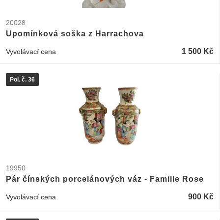
20028
Upomínková soška z Harrachova
1 500 Kč
Vyvolávací cena
Pol. č. 36
19950
Pár čínských porcelánových váz - Famille Rose
900 Kč
Vyvolávací cena