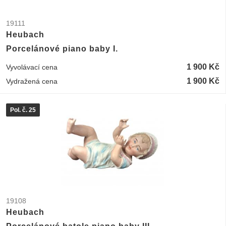
19111
Heubach
Porcelánové piano baby I.
1 900 Kč
Vyvolávací cena
1 900 Kč
Vydražená cena
Pol. č. 25
19108
Heubach