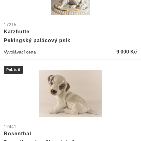
17215
Katzhutte
Pekingský palácový psík
9 000 Kč
Vyvolávací cena
Pol. č. 6
12441
Rosenthal