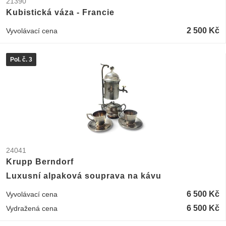
21390
Kubistická váza - Francie
2 500 Kč
Vyvolávací cena
Pol. č. 3
24041
Krupp Berndorf
Luxusní alpaková souprava na kávu
6 500 Kč
Vyvolávací cena
6 500 Kč
Vydražená cena