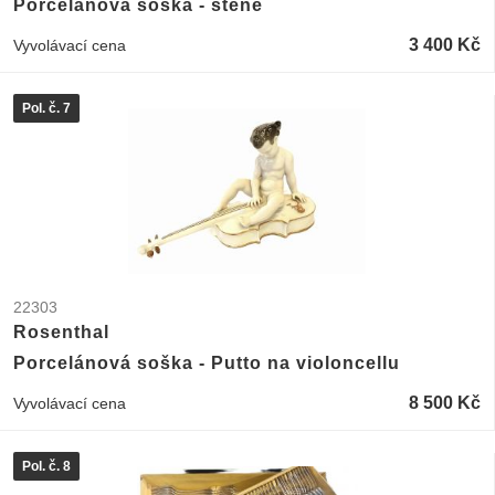
Porcelánová soška - štěně
3 400 Kč
Vyvolávací cena
Pol. č. 7
22303
Rosenthal
Porcelánová soška - Putto na violoncellu
8 500 Kč
Vyvolávací cena
Pol. č. 8