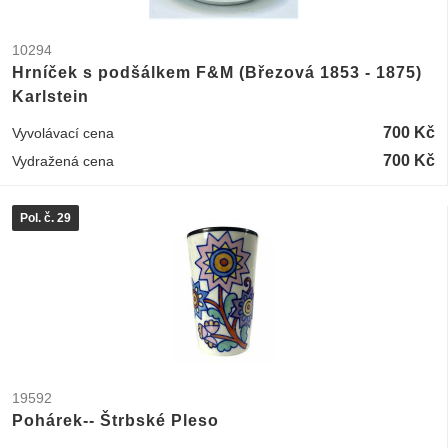
10294
Hrníček s podšálkem F&M (Březová 1853 - 1875)
Karlstein
700 Kč
Vyvolávací cena
700 Kč
Vydražená cena
Pol. č. 29
19592
Pohárek-- Štrbské Pleso