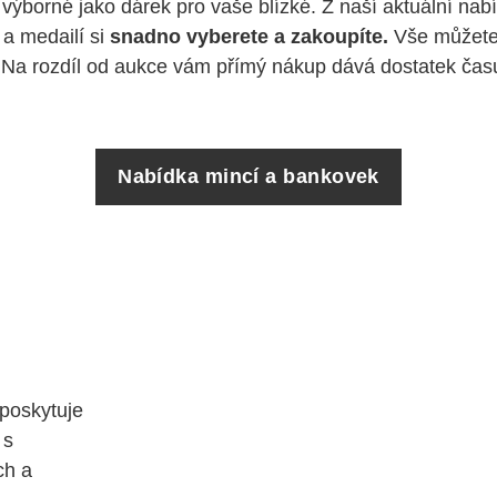
 výborné jako dárek pro vaše blízké. Z naší aktuální nab
a medailí si
snadno vyberete a zakoupíte.
Vše můžete
Na rozdíl od aukce vám přímý nákup dává dostatek čas
Nabídka mincí a bankovek
 poskytuje
 s
ch a