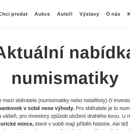
Chci prodat
Aukce
Autoři
Výstavy
O nás
K
Aktuální nabídk
numismatiky
e mezi sběratele (numismatiky nebo notafilisty) či investo
bankovek v sobě nese výhody.
Pro sběratele je to num
 a vášeň, pro investory způsob uložení drahého kovu. U n
torické mince,
které v sobě mají příběh historie. Ale též