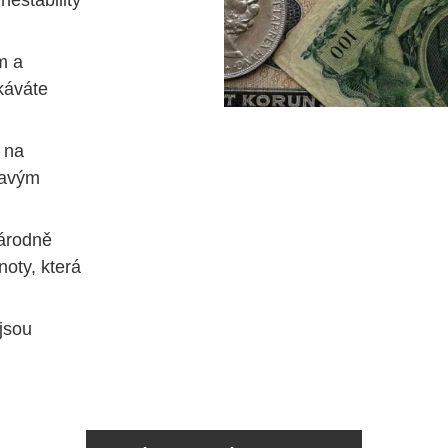
estability
m a
káváte
 na
mavým
árodně
oty, která
jsou