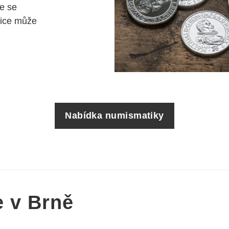
e se
tice může
Nabídka numismatiky
e v Brně