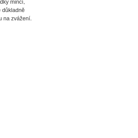
ídky mincí,
 důkladně
u na zvážení.