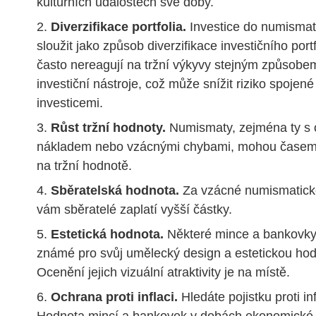
kulturních událostech své doby.
Diverzifikace portfolia.
Investice do numisma
sloužit jako způsob diverzifikace investičního port
často nereagují na tržní výkyvy stejným způsobem
investiční nástroje, což může snížit riziko spojené
investicemi.
Růst tržní hodnoty.
Numismaty, zejména ty 
nákladem nebo vzácnými chybami, mohou časem
na tržní hodnotě.
Sběratelská hodnota.
Za vzácné numismatick
vám sběratelé zaplatí vyšší částky.
Estetická hodnota.
Některé mince a bankovky
známé pro svůj umělecký design a estetickou hod
Ocenění jejich vizuální atraktivity je na místě.
Ochrana proti inflaci.
Hledáte pojistku proti in