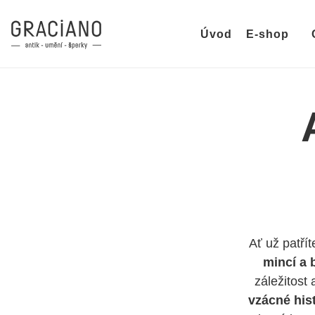
Úvod
E-shop
Ať už patřít
mincí a 
záležitost
vzácné his