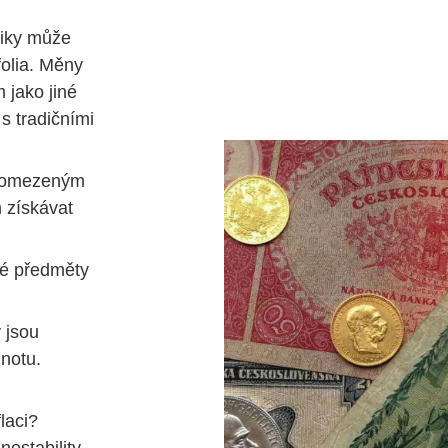
tiky může
folia. Měny
 jako jiné
 s tradičními
s omezeným
 získávat
é předměty
 jsou
notu.
flaci?