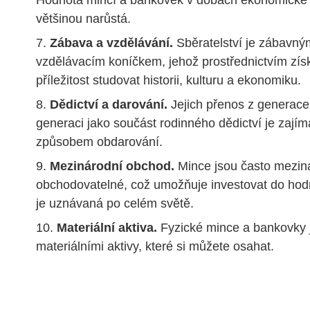
Hodnota mincí a bankovek v dobách ekonomické n
většinou narůstá.
Zábava a vzdělávání.
Sběratelství je zábavný
vzdělávacím koníčkem, jehož prostřednictvím zís
příležitost studovat historii, kulturu a ekonomiku.
Dědictví a darování.
Jejich přenos z generace
generaci jako součást rodinného dědictví je zají
způsobem obdarování.
Mezinárodní obchod.
Mince jsou často mezin
obchodovatelné, což umožňuje investovat do hodn
je uznávaná po celém světě.
Materiální aktiva.
Fyzické mince a bankovky 
materiálními aktivy, které si můžete osahat.