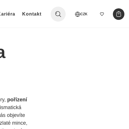
ariéra
Kontakt
CZK
a
ry,
pořízení
ismatická
ás objevíte
 zlaté mince,