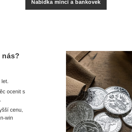
Nabídka mincí a bankovek
u nás?
let.
ěc ocenit s
.
yšší cenu,
in-win